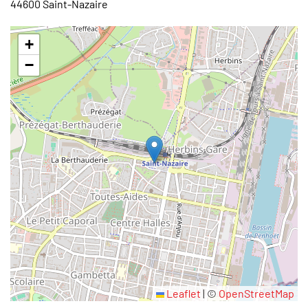
44600 Saint-Nazaire
+
−
Leaflet
|
©
OpenStreetMap